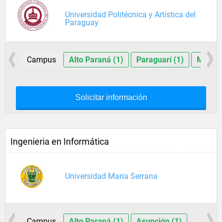
Universidad Politécnica y Artística del
Paraguay
Campus
Alto Paraná (1)
Paraguarí (1)
Mision
Solicitar información
Ingenieria en Informática
Universidad Maria Serrana
Campus
Alto Paraná (1)
Asunción (1)