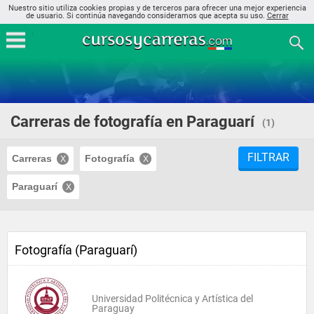
Nuestro sitio utiliza cookies propias y de terceros para ofrecer una mejor experiencia
de usuario. Si continúa navegando consideramos que acepta su uso.
Cerrar
Carreras de fotografía en Paraguarí
(1)
FILTRAR
Carreras
Fotografía
Paraguarí
Fotografía (Paraguarí)
Universidad Politécnica y Artística del
Paraguay