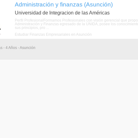
Administración y finanzas (Asunción)
Universidad de Integracion de las Américas
Perfil ProfesionalFormamos Profesionales con visión gerencial que propo
Administración y Finanzas egresado de la UNIDA, posee los conocimientos
sus principios, pro ...
Estudiar Finanzas Empresariales en Asunción
as - 4 Años - Asunción