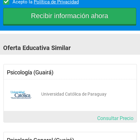
Acepto la
Política de Privacidad
Psicopatología I
Neurología 
Pasantía neurología
Pasantía psicopatología
Oferta Educativa Similar
Psicoanálisis II
Psicología del desarrollo humano II
Psicopatología II
Psicología (Guairá)
Universidad Católica de Paraguay
Tercer año
Consultar Precio
Psicoanálisis III
Psicodiagnóstico: Rorschach I