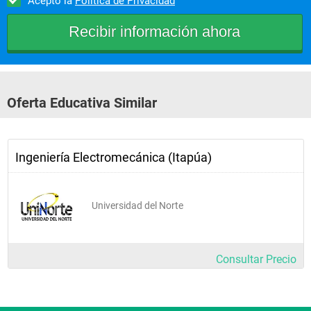
Acepto la
Política de Privacidad
disciplinar, como interdisciplinar
Perfil profesional
Competencias Básicas:
Oferta Educativa Similar
Hablar y escribir de acuerdo con las normas gramaticales y 
formales y escuchar y leer de manera comprensiva, reflexiva 
Ingeniería Electromecánica (Itapúa)
y crítica.
Construir algoritmos y programas de computación para 
resolver problemas básicos de ingeniería.
Universidad del Norte
Aplicar los principios de la ética en el comportamiento 
ciudadano y en el ejercicio profesional de la ingeniería.
Consultar Precio
Competencias Generales: