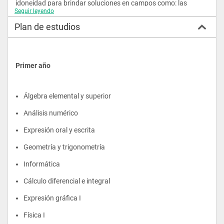
idoneidad para brindar soluciones en campos como: las 
energías, instalaciones eléctricas, mecánicas, hidráulicas, 
Seguir leyendo
neumáticas, refrigeración y calefacción, así como también en 
Plan de estudios
el gerenciamiento de proyectos de los antes mencionado. En 
todos ellos se desempeña con ética e integridad, propiciando 
el desarrollo integral nacional como internacional donde se 
desempeña.
Primer año
Álgebra elemental y superior
Análisis numérico
Expresión oral y escrita
Geometría y trigonometría
Informática
Cálculo diferencial e integral
Expresión gráfica I
Física I