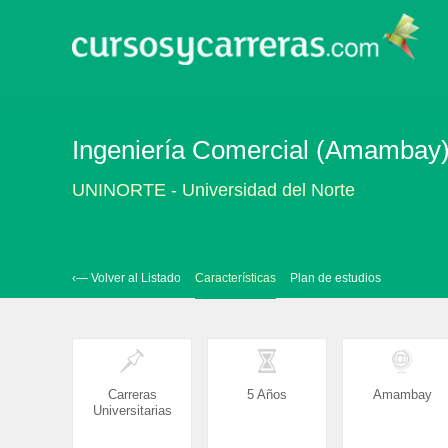
Ingeniería Comercial (Amambay
UNINORTE - Universidad del Norte
‹— Volver al Listado
Características
Plan de estudios
Carreras
5 Años
Amambay
Universitarias