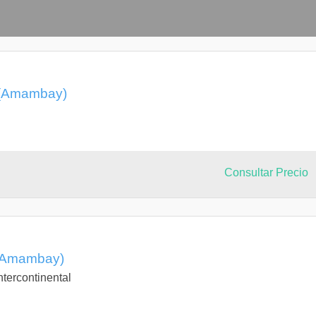
l (Amambay)
Consultar Precio
 (Amambay)
tercontinental