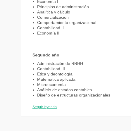
Economía I
Principios de administración
Analítica y cálculo
Comercialización
Comportamiento organizacional
Contabilidad II
Economía II
Segundo año
Administración de RRHH
Contabilidad III
Ética y deontología
Matemática aplicada
Microeconomía
Análisis de estados contables
Diseño de estructuras organizacionales
Legislación laboral
Macroeconomía
Seguir leyendo
Matemática financiera
Tercer año