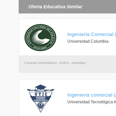
Contabilidad de costos
Oferta Educativa Similar
Diagnóstico y planificación financiera
Estadística
Marketing avanzado
Política de precios
Administración presupuestaria
Investigación de mercados
Ingeniería Comercia
Legislación bancaria, de seguros y cambios
Relaciones internacionales
Universidad Columbia
Taller de práctica profesional
Cuarto año
Carreras Universitarias - 6 Años - Amambay
Auditoría de gestión
Dirección y estrategia de ventas
Formulación y evaluación de proyectos
Plan de marketing
Política y estrategia de empresas
Calidad y competitividad total
Decisiones financieras a largo plazo
Ingeniería comercial
Gestión de operaiones
Legislación tributaria
Universidad Tecnológica In
Metodología de la investigación
Memoria de la licenciatura