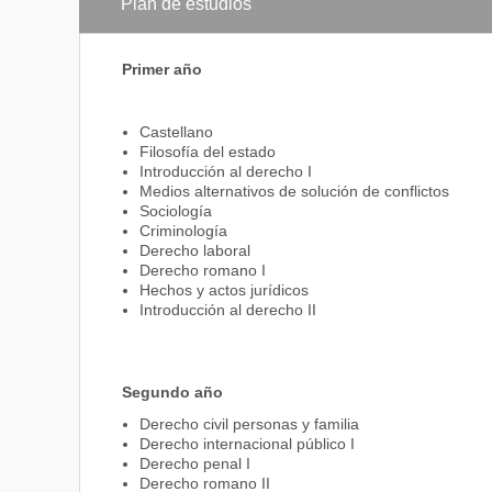
Plan de estudios
Primer año
Castellano
Filosofía del estado
Introducción al derecho I
Medios alternativos de solución de conflictos
Sociología
Criminología
Derecho laboral
Derecho romano I
Hechos y actos jurídicos
Introducción al derecho II
Segundo año
Derecho civil personas y familia
Derecho internacional público I
Derecho penal I
Derecho romano II