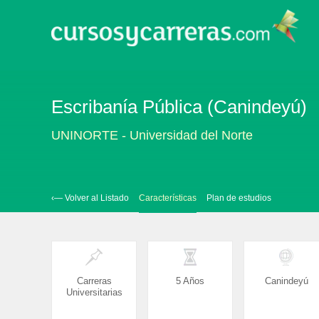
Escribanía Pública (Canindeyú)
UNINORTE - Universidad del Norte
‹— Volver al Listado
Características
Plan de estudios
Carreras
5 Años
Canindeyú
Universitarias