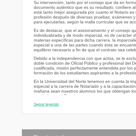
Su intervención, tanto por el consejo que da en forma
documento auténtico que es su resultado, confiere al
está tanto mejor asegurada por cuanto el Notario es un
profesión después de diversas pruebas, exámenes y p
para ejecutarlas, según la malla curricular que se a
Es de destacar, que el asesoramiento y el consejo que
individualizada y de modo imparcial, es de carácter d
materias específicas para dicha carrera. la imparciali
especial a una de las partes cuando ésta se encuentra
equilibrio necesario a fin de que el contrato sea cele
Debido a la independencia con que actúa, se le exclu
doble condición de Oficial Público y profesional del 
cualificada, misión perfectamente entendida por los 
formación de los estudiantes aspirantes a la profesi
En la Universidad del Norte tenemos en cuenta la imp
especial a la carrera de Notariado y a la capacitació
mañana sean nuestros alumnos los que obtengan los
regulada por el Estado.
Seguir leyendo