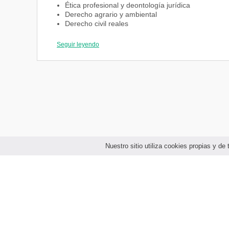
Ética profesional y deontología jurídica
Derecho agrario y ambiental
Derecho civil reales
Derecho internacional público II
Derecho penal II
Seguir leyendo
Metodología de la investigación
Tercer año
Derecho civil obligaciones
Derecho internacional privado I
Derecho político
Derechos humanos y del medio ambiente
Derechos intelectuales
Optativa I
Derecho civil contratos
Nuestro sitio utiliza cookies propias y d
Derecho de la niñez y la adolescencia
Derecho informático y de la información
Derecho internacional privado II
Filosofía del derecho
Cuarto año