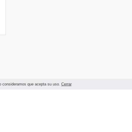
ando consideramos que acepta su uso.
Cerrar
Términos legales y Condiciones de Uso