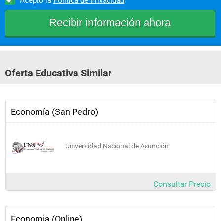
Acepto la
Política de Privacidad
Tener capacidad de análisis, interpretación y evaluación 
financiera para la toma de decisiones.
Tener capacidad para realizar estudios de factibilidad para 
proyectos de inversión, entre otros.
Combinar conocimientos básicos con la informática, para 
Oferta Educativa Similar
dar una sólida formación en la gestión y aplicación de 
soluciones informáticas dentro del ámbito laboral.
Establecer el aprendizaje del idioma inglés como 
herramienta investigativa y factor determinante para 
Economía (San Pedro)
competir a nivel nacional e internacional.
Consolidar los valores éticos y morales en la formación del 
futuro economista para su desenvolvimiento en actos 
Universidad Nacional de Asunción
públicos y privados.
Considerar la investigación como un eje transversal y 
herramienta esencial para el desarrollo de cada una de las 
Consultar Precio
asignaturas y actividades intra aula.
Economia (Online)