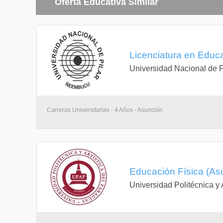
Oferta Educativa Similar
gimnasia fisica
deporte baloncesto y voleibol
deporte handbol y futbol
educacion fisica escolar
psicomotricidad
practica educativa- deportiva I
Licenciatura en Educa
acondicionamiento fisico- fuerza y musculacion
Universidad Nacional de P
fisioterapia deportiva
gimnasia artistica y aerobica: tecnica y practica
fundamentos de la nutricion deportiva
practica educativa- deportiva II
fundamentacion metodologica del entrenamiento
Carreras Universitarias - 4 Años - Asunción
biomecanica
acondicionamiento fisico: capacidades coordinati
administracion y gestion deportiva
practica educativa- deportiva III
acondicionamiento fisico: resistencia- velocidad
educacion ritmica y expresion corporal
juegos y recreacion
Educación Física (As
practica educativa- deportiva IV
Universidad Politécnica y 
elaboracion de proyectos y planificacion estrategic
gimnasia personalizada y especiales
psicologia del deporte
planificacion del entrenamiento deportivo
legislacion deportiva