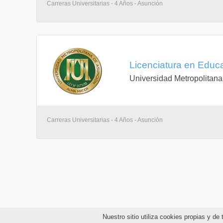
Carreras Universitarias - 4 Años - Asunción
control biomedico
sociologia de la educacion
metodologia de la investigacion social
Grado Academico
Licenciatura en Educa
trabajo de grado ciencias del deporte
Universidad Metropolitan
Electivas
seleccion de talento
Carreras Universitarias - 4 Años - Asunción
proyecto educativo
matematica aplicada a la educacion fisica
Nuestro sitio utiliza cookies propias y d