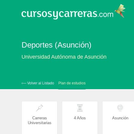
Deportes (Asunción)
Universidad Autónoma de Asunción
‹— Volver al Listado
Plan de estudios
Carreras
4 Años
Asunción
Universitarias