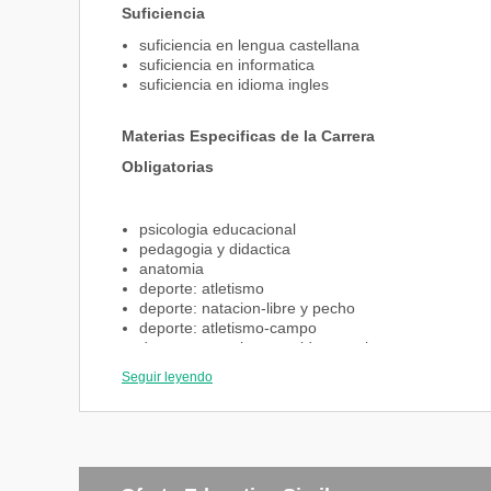
Suficiencia
suficiencia en lengua castellana
suficiencia en informatica
suficiencia en idioma ingles
Materias Especificas de la Carrera
Obligatorias
psicologia educacional
pedagogia y didactica
anatomia
deporte: atletismo
deporte: natacion-libre y pecho
deporte: atletismo-campo
deporte: natacion-espalda y mariposa
fisiologia del ejercicio fisico
Seguir leyendo
legua y literatura guarani
planificacion y gestion educatiava
evaluacion del aprendisaje
orientacion profesional
curriculum y planificacion curricular
fundamentos de la educacion fisica