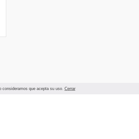
ando consideramos que acepta su uso.
Cerrar
Términos legales y Condiciones de Uso