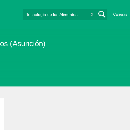
X
Carreras
tos (Asunción)