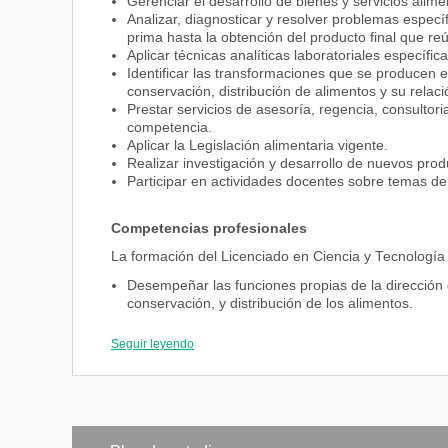
Gerenciar el desarrollo de bienes y servicios alime
Analizar, diagnosticar y resolver problemas espec
prima hasta la obtención del producto final que re
Aplicar técnicas analíticas laboratoriales específic
Identificar las transformaciones que se producen e
conservación, distribución de alimentos y su relació
Prestar servicios de asesoría, regencia, consultoria
competencia.
Aplicar la Legislación alimentaria vigente.
Realizar investigación y desarrollo de nuevos pro
Participar en actividades docentes sobre temas de 
Competencias profesionales
La formación del Licenciado en Ciencia y Tecnología 
Desempeñar las funciones propias de la dirección 
conservación, y distribución de los alimentos.
Asesorar sobre las materias primas y procesos t
o mejore su valor nutritivo, no ofrezca riesgos san
Seguir leyendo
Dirigir y llevar a cabo los análisis físico-químicos
producto final.
Organizar y dirigir el control de calidad de los alim
Desempeñar actividades de investigación y desarr
Planificar y ejecutar actividades en materias rela
Asesorar en materia legislativa en temas relacion