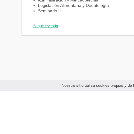
Administración y Mercadotecnia
Legislación Alimentaria y Deontología
Seminario II
Seguir leyendo
Tercer año
Introducción a la Ingeniería de Alimentos I
Química y Bioquímica de Alimentos
Tecnología de Alimentos I
Gestión de Calidad
Optativa I
Análisis de Alimentos
Análisis Sensorial de Alimentos
Tecnología de Alimentos II
Introducción a la Ingeniería de Alimentos II
Nuestro sitio utiliza cookies propias y d
Higiene y Seguridad en la Industria Alimentaria
Cuarto año
Alimentación y Nutrición
Metodología de la Investigación Científica
Toxicología de Alimentos
Tecnología de Cereales y derivados