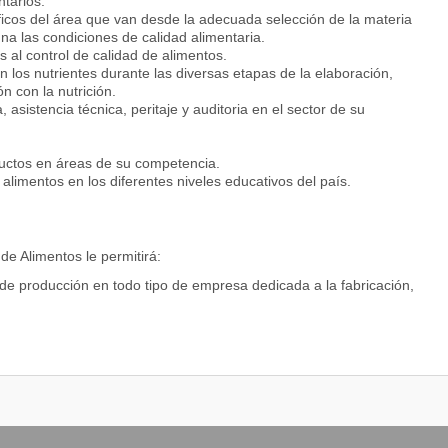
ntarios.
íficos del área que van desde la adecuada selección de la materia
úna las condiciones de calidad alimentaria.
as al control de calidad de alimentos.
n los nutrientes durante las diversas etapas de la elaboración,
n con la nutrición.
, asistencia técnica, peritaje y auditoria en el sector de su
ductos en áreas de su competencia.
alimentos en los diferentes niveles educativos del país.
de Alimentos le permitirá:
de producción en todo tipo de empresa dedicada a la fabricación,
ecnológicos más apropiados para obtener un producto que conserve
itarios, atraiga por sus propiedades organolépticas al consumidor.
, microbiológicos y sensoriales desde la materia prima hasta el
entos en la industria alimentaria.
ollo de nuevos productos en áreas de su competencia.
cionadas con la Ciencia y Tecnología de Alimentos.
ados con los alimentos.