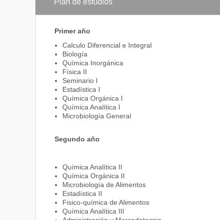
Plan de estudios
Participar en equipos multidisciplinarios para la i
relacionados a la Ciencia y Tecnología de Alimento
Desarrollar tareas de consultoría, regencia, fiscal
Primer año
Ejercer la docencia en áreas de su competencia.
Calculo Diferencial e Integral
Biología
Química Inorgánica
Física II
Seminario I
Estadística I
Química Orgánica I
Química Analítica I
Microbiología General
Segundo año
Química Analítica II
Química Orgánica II
Microbiología de Alimentos
Estadística II
Fisico-química de Alimentos
Química Analítica III