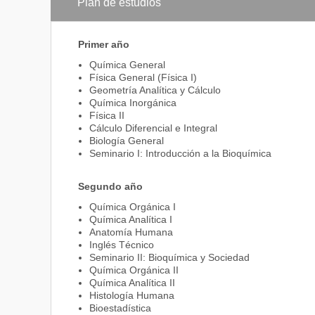
Plan de estudios
en que se desempeña.
El ejercicio de la dirección técnica y supervisión d
clínicos, con radioisótopos, bromatológicos, toxico
tejidos, de análisis ambientales, y de elaboración 
Primer año
biotecnológicos.
Química General
El diseño y ejecución de proyectos de investigación
Física General (Física I)
de sus resultados.
Geometría Analítica y Cálculo
El ejercicio de la docencia en áreas de su compet
Química Inorgánica
Física II
Cálculo Diferencial e Integral
Biología General
Seminario I: Introducción a la Bioquímica
Segundo año
Química Orgánica I
Química Analítica I
Anatomía Humana
Inglés Técnico
Seminario II: Bioquímica y Sociedad
Química Orgánica II
Química Analítica II
Histología Humana
Bioestadística