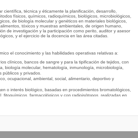
científica, técnica y éticamente la planificación, desarrollo,
odos físicos, químicos, radioquímicos, biológicos, microbiológicos,
gicos, de biología molecular y genéticos en materiales biológicos,
 alimentos, tóxicos y muestras ambientales, de origen humano,
ión de investigación y la participación como perito, auditor y asesor
icos, y el ejercicio de la docencia en las área citadas.
mico el conocimiento y las habilidades operativas relativas a:
os clínicos, bancos de sangre y para la tipificación de tejidos, con
a, biología molecular, hematología, inmunología, microbiología,
os públicos y privados.
ico, ocupacional, ambiental, social, alimentario, deportivo y
igen o interés biológico, basadas en procedimientos bromatológicos,
l, fitoquímicos, farmacológicos y con radioisótopos, realizadas en
rea de la analítica químico – biológica de interés clínico,
iotecnológico.
imientos de bioseguridad y aseguramiento de la calidad en las
e los procedimientos que ejecuta.
tivos y métodos diagnósticos.
vinculados al ejercicio de actividades profesionales en los ámbitos