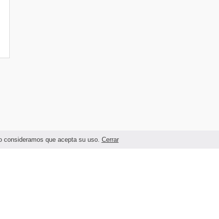
ando consideramos que acepta su uso.
Cerrar
Términos legales y Condiciones de Uso