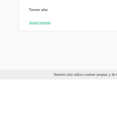
Tercer año
Química Analítica III
Fisicoquímica
Seguir leyendo
Fisiología Humana
Metodología de la Investigación Científica
Optativa 1
Físico Química Biológica
Química Ambiental
Bioquímica I
Fisiopatología Humana
Cuarto año
Nuestro sitio utiliza cookies propias y d
Bioquímica II
Microbiología General
Genética
Biología Molecular
Farmacología
Toxicología
Inmunología
Microbiología Clínica