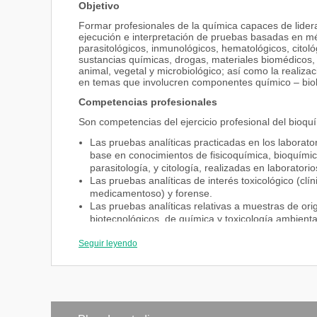
Objetivo
Formar profesionales de la química capaces de liderar 
ejecución e interpretación de pruebas basadas en mét
parasitológicos, inmunológicos, hematológicos, citoló
sustancias químicas, drogas, materiales biomédicos,
animal, vegetal y microbiológico; así como la realizac
en temas que involucren componentes químico – biológ
Competencias profesionales
Son competencias del ejercicio profesional del bioquí
Las pruebas analíticas practicadas en los laboratori
base en conocimientos de fisicoquímica, bioquímic
parasitología, y citología, realizadas en laboratori
Las pruebas analíticas de interés toxicológico (clín
medicamentoso) y forense.
Las pruebas analíticas relativas a muestras de or
biotecnológicos, de química y toxicología ambienta
laboratorios públicos y privados.
Seguir leyendo
El ejercicio de funciones de perito y auditor en el á
toxicológico, forense, ambiental, bromatológico y b
La planificación, ejecución y evaluación de requer
etapas preanalíticas, analíticas y postanalíticas d
El diseño, desarrollo y evaluación técnica de reac
La observancia de criterios éticos y deontológicos 