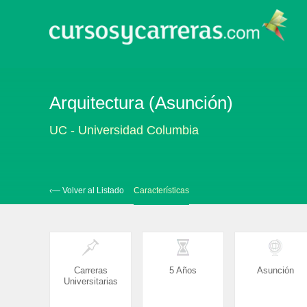
Arquitectura (Asunción)
UC - Universidad Columbia
‹— Volver al Listado
Características
Carreras
5 Años
Asunción
Universitarias