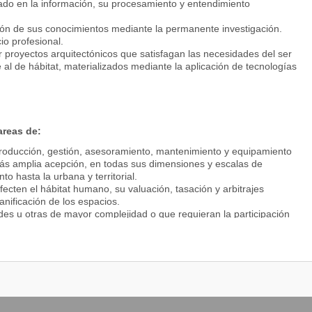
ado en la información, su procesamiento y entendimiento
ción de sus conocimientos mediante la permanente investigación.
cio profesional.
 proyectos arquitectónicos que satisfagan las necesidades del ser
al de hábitat, materializados mediante la aplicación de tecnologías
areas de:
 producción, gestión, asesoramiento, mantenimiento y equipamiento
 más amplia acepción, en todas sus dimensiones y escalas de
o hasta la urbana y territorial.
cten el hábitat humano, su valuación, tasación y arbitrajes
anificación de los espacios.
des u otras de mayor complejidad o que requieran la participación
arrera.