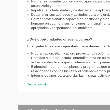
Formar estudiantes con un sólido aprendizaje bas
actualizado y permanente
Impulsar sus habilidades y destrezas en la aplica
Desarrollar sus aptitudes y actitudes para el ejerci
Formar profesionales capaces de gestionar y crear
humano en cuanto a sus funciones, principalmente 
apropiadas y respetuosas del ambiente.
¿Qué oportunidades ofrece la carrera?
El arquitecto estará capacitado para desarrollar t
Programación, planificación, proyecto, dirección,
referidos a la arquitectura, entendida ésta en su
actuación desde el espacio interior y su equipamient
Elaboración de normas, planes y programas que afe
relacionados con los bienes y el ordenamiento y pl
Integrar equipos para abordar las mismas activida
de diferentes disciplinas
Seguir leyendo
Título y perfil de egreso
Arquitecto/a, una vez aprobado el Proyecto final de c