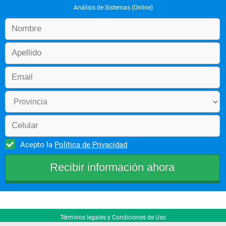
Análisis de Sistemas (Online)
Física II
Investigación de Operaciones
Modelos en Administración
CUARTO AÑO
Auditoría Informática
Preparación y Evaluación de Proyectos
Acepto la
Política de Privacidad
Teoría de Autómatas
Compiladores
Optativo IV
Programación de Aplicaciones WEB
Emprendimiento y Marketing
Términos legales y Condiciones de Uso